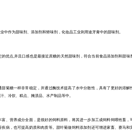
工业中作为甜味剂、添加剂和矫味剂，化妆品工业则用途牙膏中的甜味剂。
稳定的优点,并且口感也是最接近蔗糖的天然甜味剂，符合当前食品添加剂和甜味
通甜菊糖一样非常稳定，并通过酶技术提高了水中分散性，具有了更好的溶解
果汁、冷饮、糕点、腌渍品、水产制品等中。
丰富、营养成分全面，是很好的饲料原料，将其进一步加工成饲料饲喂牲畜，
等疾病，也可提高奶质和肉质等。甜叶菊做饲料添加剂还可增进家畜、赛马和