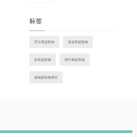
标签
罗汉果提取物
迷迭香提取物
枳实提取物
甜叶菊提取物
植物提取物替抗