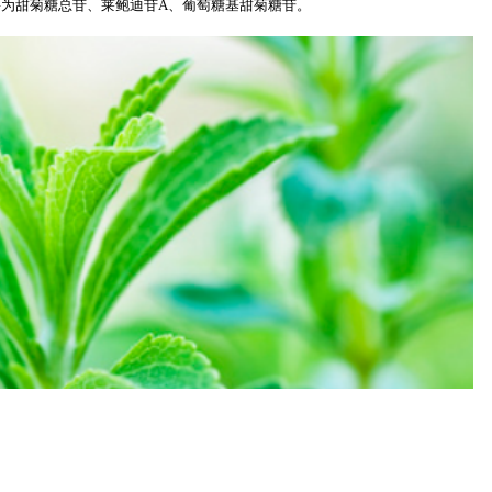
为甜菊糖总苷、莱鲍迪苷A、葡萄糖基甜菊糖苷。