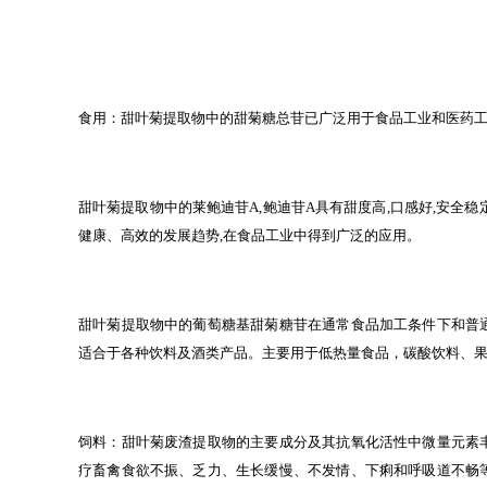
食用：甜叶菊提取物中的甜菊糖总苷已广泛用于食品工业和医药
甜叶菊提取物中的莱鲍迪苷A,鲍迪苷A具有甜度高,口感好,安全
健康、高效的发展趋势,在食品工业中得到广泛的应用。
甜叶菊提取物中的葡萄糖基甜菊糖苷在通常食品加工条件下和普
适合于各种饮料及酒类产品。主要用于低热量食品，碳酸饮料、
饲料：甜叶菊废渣提取物的主要成分及其抗氧化活性中微量元素
疗畜禽食欲不振、乏力、生长缓慢、不发情、下痢和呼吸道不畅