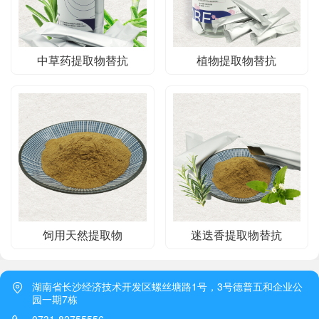
中草药提取物替抗
植物提取物替抗
饲用天然提取物
迷迭香提取物替抗
湖南省长沙经济技术开发区螺丝塘路1号，3号德普五和企业公
园一期7栋
0731-82755556