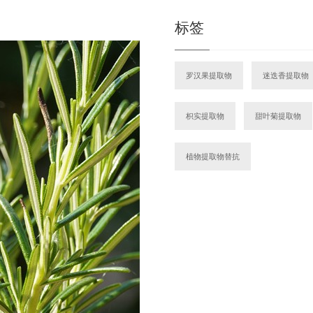
标签
罗汉果提取物
迷迭香提取物
枳实提取物
甜叶菊提取物
植物提取物替抗