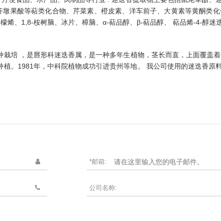
齐墩果酸等萜类化合物、芹菜素、橙皮素、洋车前子、大黄素等黄酮类化
、1,8-桉树脑、冰片、樟脑、α-萜品醇、β-萜品醇、 萜品烯-4-醇迷
种栽培 ，是唇形科迷迭香属，是一种多年生植物，茎长而直，上面覆盖着
种植。1981年，中科院植物成功引进贵州等地。 我公司使用的迷迭香原
*邮箱:
公司名称: