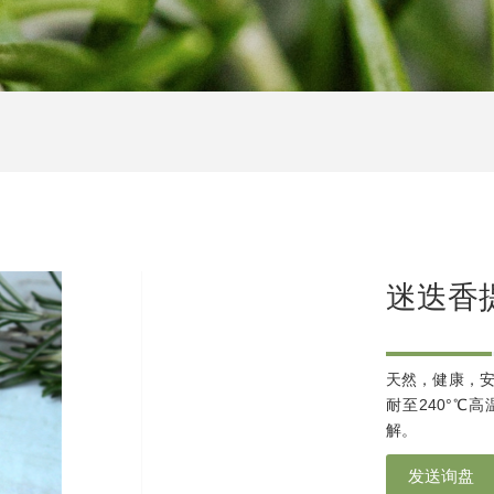
迷迭香
天然，健康，
耐至240°℃
解。
发送询盘