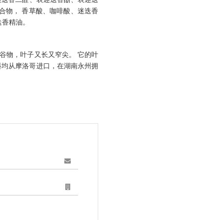
合物， 香草酸、咖啡酸、迷迭香
迭香精油。
谷物，叶子又长又窄尖。 它的叶
料均从摩洛哥进口，在湖南永州拥