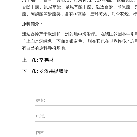
香酚甲醚、鼠尾草酸、鼠尾草酸甲酯、迷迭香酚、熊果酸、
酸、阿魏酸等酚酸类，含有α-蒎烯、三环萜烯、对伞花烃、柠檬烯
原料简介
：
迷迭香原产于欧洲和非洲的地中海沿岸。 在我国的园林中引
子上面是深绿色，下面是银灰色。 现在它已在世界许多地方
有自己的原料种植基地。
上一条:
辛弗林
下一条:
罗汉果提取物
姓名:
电话:
内容