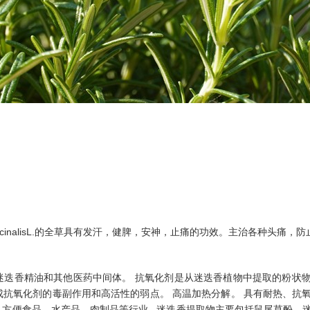
ficinalisL.的全草具有发汗，健脾，安神，止痛的功效。主治各种头痛，
迷迭香精油和其他医药中间体。 抗氧化剂是从迷迭香植物中提取的粉状
抗氧化剂的毒副作用和高活性的弱点。 高温加热分解。 具有耐热、抗
方便食品、水产品、肉制品等行业 . 迷迭香提取物主要包括鼠尾草酚、