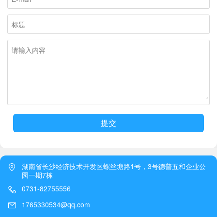
提交
湖南省长沙经济技术开发区螺丝塘路1号，3号德普五和企业公
园一期7栋
0731-82755556
1765330534@qq.com