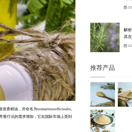
20
解析
其在
20
推荐产品
为rosmarinusofficinalis。
和芳香疗法的需求增加，它在国际市场上受到