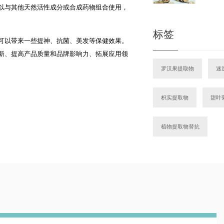
以与其他天然活性成分或合成药物组合使用，
标签
可以带来一些提神、抗菌、美发等保健效果。
新、提高产品质量和品牌影响力、拓展应用领
罗汉果提取物
迷
枳实提取物
甜叶
植物提取物替抗