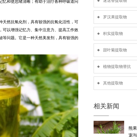
迷迭香提取物
记忆和使思绪清晰；有助于治疗各种呼吸道问
罗汉果提取物
种天然抗氧化剂，具有较强的抗氧化活性，可
，可以增强记忆力、集中注意力、提高工作效
枳实提取物
秘等问题。它是一种天然美发剂，具有较强的
甜叶菊提取物
植物提取物替抗
其他提取物
相关新闻
熊果
宠与