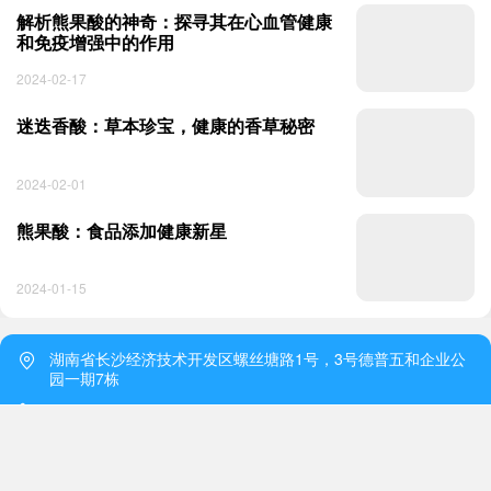
解析熊果酸的神奇：探寻其在心血管健康
和免疫增强中的作用
2024-02-17
迷迭香酸：草本珍宝，健康的香草秘密
2024-02-01
熊果酸：食品添加健康新星
2024-01-15
湖南省长沙经济技术开发区螺丝塘路1号，3号德普五和企业公
园一期7栋
0731-82755556
1765330534@qq.com
首页
电话
在线QQ
询盘
http://m.deloregroup.cn/