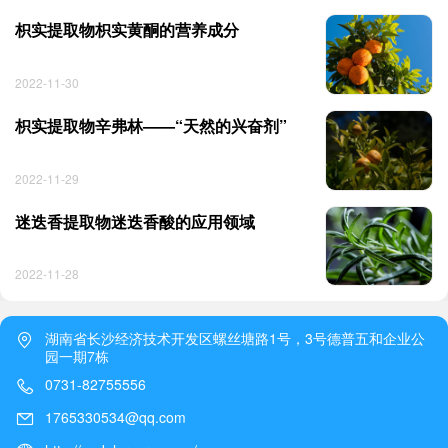
枳实提取物枳实黄酮的营养成分
2022-11-30
枳实提取物辛弗林——“天然的兴奋剂”
2022-11-29
迷迭香提取物迷迭香酸的应用领域
2022-11-28
湖南省长沙经济技术开发区螺丝塘路1号，3号德普五和企业公
园一期7栋
0731-82755556
1765330534@qq.com